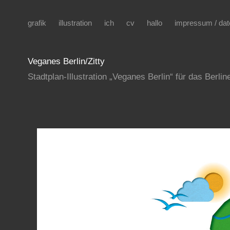
grafik
illustration
ich
cv
hallo
impressum / da
Veganes Berlin/Zitty
Stadtplan-Illustration „Veganes Berlin“ für das Berli