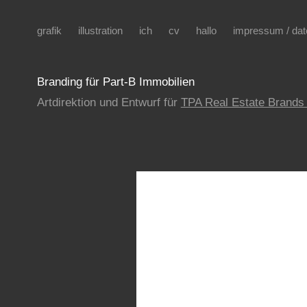
grafik
illustration
ich
cv
hallo
impressum / da
Branding für Part-B Immobilien
Artdirektion und Entwurf für
TPA Real Estate Brand