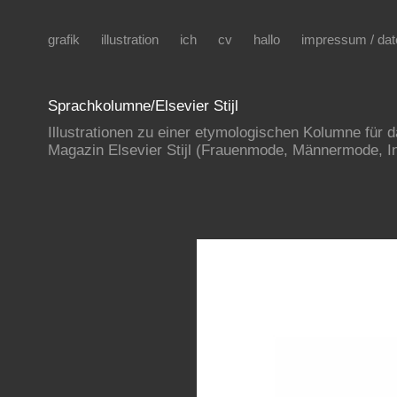
grafik
illustration
ich
cv
hallo
impressum / da
Sprachkolumne/Elsevier Stijl
Illustrationen zu einer etymologischen Kolumne für 
Magazin Elsevier Stijl (Frauenmode, Männermode, In