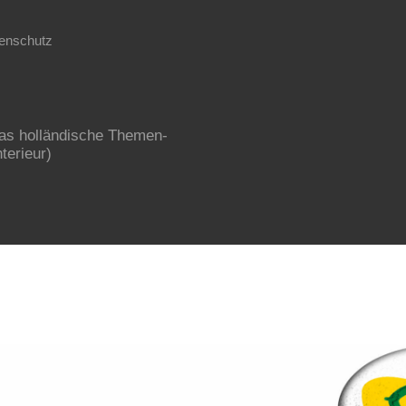
tenschutz
das holländische Themen-
terieur)